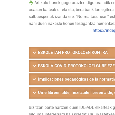
Artikulu honek gogorarazten digu oraindik er
osasun kalteak direla eta, bera barik lan egitera
salbuespenak izanda ere. “Normaltasunean” esk
nahi duen irakasle honen testigantza hementxe
https://ind
ESKOLETAN PROTOKOLOEN KONTRA
ESKOLA COVID-PROTOKOLOEI GURE EZ
Implicaciones pedagógicas de la normativa
Ume libreen alde, hezitzaile libreen alde, 
Bizitzan parte hartzen duen IDE-ADE elkarteak 
bilduma interesgarri hau prestatu du, ikastetxe