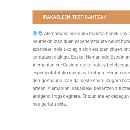
IRAKASLEEN-TESTIGANTZAK
Alemaniako eskolako maistra honek Covi
neurriekin izan duen esperientzia eta neurri hori
ezartzeari nola uko egin zion eta izan zituen on
kontatzen dizkigu. Euskal Herrian edo Espainian
Alemanian ere Covid protokoloak ez betetzeaga
espedientatutako irakasleak ditugu. Hemen ma
derrigortasuna izan da, beste neurri izugarri ba
artean, Alemanian, irakasleak behartzen zituzten
antigeno frogak egitera. Entzun eta ez dezagun
hau gertatu dela.