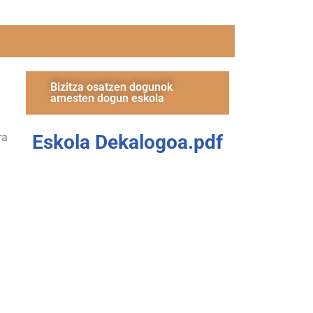
Bizitza osatzen dogunok
amesten dogun eskola
ra
Eskola Dekalogoa.pdf