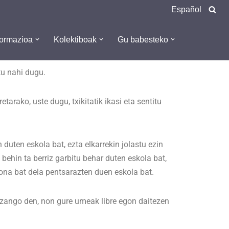
Español
formazioa
Kolektiboak
Gu babesteko
tu nahi dugu.
etarako, uste dugu, txikitatik ikasi eta sentitu
uten eskola bat, ezta elkarrekin jolastu ezin
behin ta berriz garbitu behar duten eskola bat,
ona bat dela pentsarazten duen eskola bat.
 izango den, non gure umeak libre egon daitezen