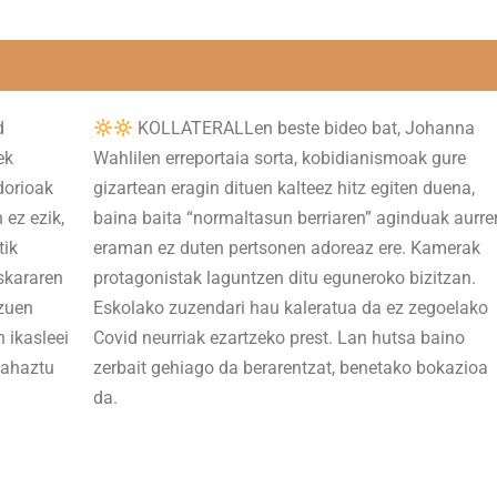
d
KOLLATERALLen beste bideo bat, Johanna
ek
Wahlilen erreportaia sorta, kobidianismoak gure
dorioak
gizartean eragin dituen kalteez hitz egiten duena,
 ez ezik,
baina baita “normaltasun berriaren” aginduak aurre
tik
eraman ez duten pertsonen adoreaz ere. Kamerak
skararen
protagonistak laguntzen ditu eguneroko bizitzan.
tzuen
Eskolako zuzendari hau kaleratua da ez zegoelako
 ikasleei
Covid neurriak ezartzeko prest. Lan hutsa baino
 ahaztu
zerbait gehiago da berarentzat, benetako bokazioa
da.