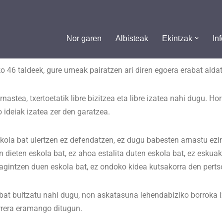
Nor garen
Albisteak
Ekintzak
In
o 46 taldeek, gure umeak pairatzen ari diren egoera erabat alda
astea, txertoetatik libre bizitzea eta libre izatea nahi dugu. Horr
 ideiak izatea zer den garatzea.
la bat ulertzen ez defendatzen, ez dugu babesten arnastu ezin d
 dieten eskola bat, ez ahoa estalita duten eskola bat, ez eskuak 
 agintzen duen eskola bat, ez ondoko kidea kutsakorra den perts
i bat bultzatu nahi dugu, non askatasuna lehendabiziko borroka
rrera eramango ditugun.