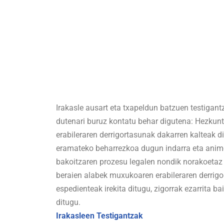
Irakasle ausart eta txapeldun batzuen testigantz
dutenari buruz kontatu behar digutena: Hezkunt
erabileraren derrigortasunak dakarren kalteak d
eramateko beharrezkoa dugun indarra eta animoa
bakoitzaren prozesu legalen nondik norakoetaz 
beraien alabek muxukoaren erabileraren derrigor
espedienteak irekita ditugu, zigorrak ezarrita b
ditugu.
Irakasleen Testigantzak