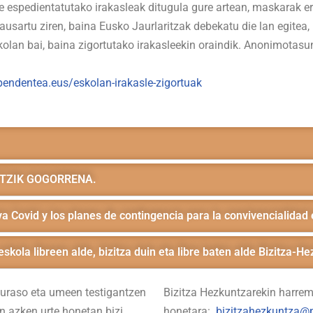
e espedientatutako irakasleak ditugula gure artean, maskarak er
 ausartu ziren, baina Eusko Jaurlaritzak debekatu die lan egitea,
olan bai, baina zigortutako irakasleekin oraindik. Anonimota
:
ependentea.eus/eskolan-irakasle-zigortuak
ETZIK GOGORRENA.
 Covid y los planes de contingencia para la convivencialidad 
eskola libreen alde, bizitza duin eta libre baten alde Bizitza-H
guraso eta umeen testigantzen
Bizitza Hezkuntzarekin harrema
an azken urte honetan bizi
honetara:
bizitzahezkuntza@