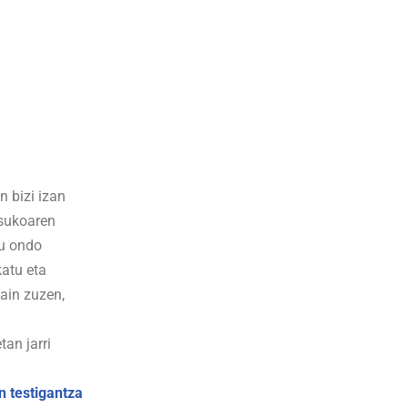
n bizi izan
usukoaren
au ondo
katu eta
ain zuzen,
tan jarri
n testigantza