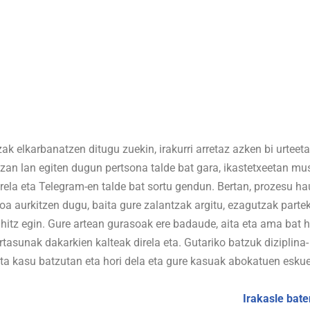
ak elkarbanatzen ditugu zuekin, irakurri arretaz azken bi urteeta
zan lan egiten dugun pertsona talde bat gara, ikastetxeetan m
irela eta Telegram-en talde bat sortu gendun. Bertan, prozesu h
 aurkitzen dugu, baita gure zalantzak argitu, ezagutzak parte
hitz egin. Gure artean gurasoak ere badaude, aita eta ama bat h
tasunak dakarkien kalteak direla eta. Gutariko batzuk diziplina-
aita kasu batzutan eta hori dela eta gure kasuak abokatuen eskue
Irakasle bate