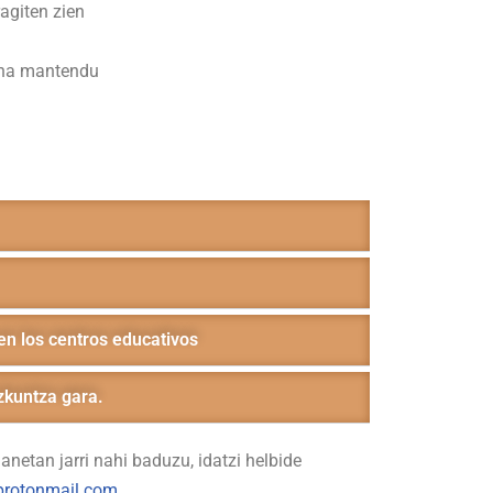
agiten zien
suna mantendu
en los centros educativos
ezkuntza gara.
netan jarri nahi baduzu, idatzi helbide
protonmail.com