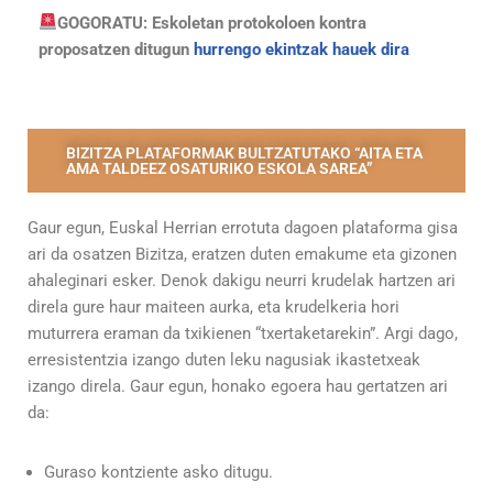
GOGORATU: Eskoletan protokoloen kontra
proposatzen ditugun
hurrengo ekintzak hauek dira
BIZITZA PLATAFORMAK BULTZATUTAKO “AITA ETA
AMA TALDEEZ OSATURIKO ESKOLA SAREA”
Gaur egun, Euskal Herrian errotuta dagoen plataforma gisa
ari da osatzen Bizitza, eratzen duten emakume eta gizonen
ahaleginari esker. Denok dakigu neurri krudelak hartzen ari
direla gure haur maiteen aurka, eta krudelkeria hori
muturrera eraman da txikienen “txertaketarekin”. Argi dago,
erresistentzia izango duten leku nagusiak ikastetxeak
izango direla. Gaur egun, honako egoera hau gertatzen ari
da:
Guraso kontziente asko ditugu.