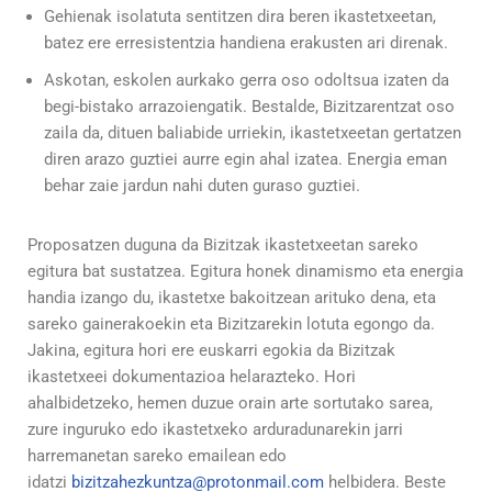
Gehienak isolatuta sentitzen dira beren ikastetxeetan,
batez ere erresistentzia handiena erakusten ari direnak.
Askotan, eskolen aurkako gerra oso odoltsua izaten da
begi-bistako arrazoiengatik. Bestalde, Bizitzarentzat oso
zaila da, dituen baliabide urriekin, ikastetxeetan gertatzen
diren arazo guztiei aurre egin ahal izatea. Energia eman
behar zaie jardun nahi duten guraso guztiei.
Proposatzen duguna da Bizitzak ikastetxeetan sareko
egitura bat sustatzea. Egitura honek dinamismo eta energia
handia izango du, ikastetxe bakoitzean arituko dena, eta
sareko gainerakoekin eta Bizitzarekin lotuta egongo da.
Jakina, egitura hori ere euskarri egokia da Bizitzak
ikastetxeei dokumentazioa helarazteko. Hori
ahalbidetzeko, hemen duzue orain arte sortutako sarea,
zure inguruko edo ikastetxeko arduradunarekin jarri
harremanetan sareko emailean edo
idatzi
bizitzahezkuntza@protonmail.com
helbidera. Beste