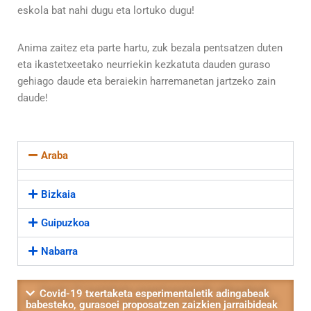
eskola bat nahi dugu eta lortuko dugu!
Anima zaitez eta parte hartu, zuk bezala pentsatzen duten
eta ikastetxeetako neurriekin kezkatuta dauden guraso
gehiago daude eta beraiekin harremanetan jartzeko zain
daude!
Araba
Bizkaia
Guipuzkoa
Nabarra
Covid-19 txertaketa esperimentaletik adingabeak
babesteko, gurasoei proposatzen zaizkien jarraibideak