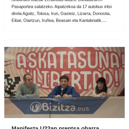
Pasaportea salatzeko. Aipatzekoa da 17 autobus iritsi
direla Agoitz, Tolosa, Irun, Gasteiz, Lizarra, Donostia,
Eibar, Oiartzun, Iruñea, Beasain eta Kantabriatik.…
Manifesta U22an prentsa oharra