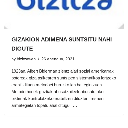
GIZAKION ADIMENA SUNTSITU NAHI
DIGUTE
by
bizitzaweb
26 abendua, 2021
1923an, Albert Biderman zientzialari sozial amerikarrak
botereak giza psikearen suntsipen sistematikoa lortzeko
erabili dituen metodoei buruzko lan bat egin zuen.
Metodo horiek guztiak abusatzaileek abusatutako
biktimak kontrolatzeko erabiltzen dituzten tresnen
armategietan topatu ahal ditugu. …