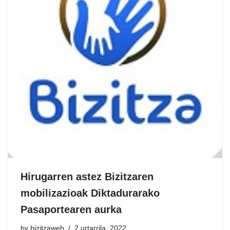
Hirugarren astez Bizitzaren
mobilizazioak Diktadurarako
Pasaportearen aurka
by
bizitzaweb
2 urtarrila, 2022