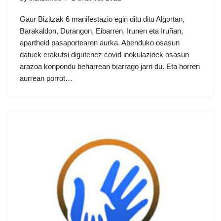
Gaur Bizitzak 6 manifestazio egin ditu ditu Algortan,
Barakaldon, Durangon, Eibarren, Irunen eta Iruñan,
apartheid pasaportearen aurka. Abenduko osasun
datuek erakutsi digutenez covid inokulazioek osasun
arazoa konpondu beharrean txarrago jarri du. Eta horren
aurrean porrot…