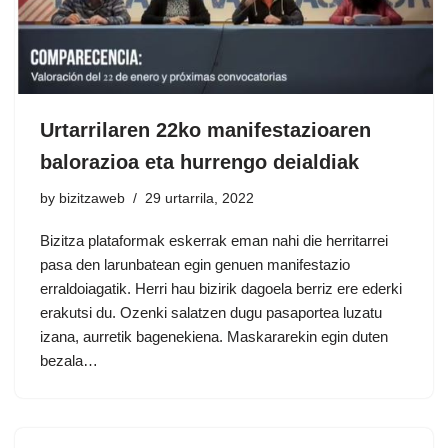
Urtarrilaren 22ko manifestazioaren
balorazioa eta hurrengo deialdiak
by
bizitzaweb
29 urtarrila, 2022
Bizitza plataformak eskerrak eman nahi die herritarrei
pasa den larunbatean egin genuen manifestazio
erraldoiagatik. Herri hau bizirik dagoela berriz ere ederki
erakutsi du. Ozenki salatzen dugu pasaportea luzatu
izana, aurretik bagenekiena. Maskararekin egin duten
bezala…