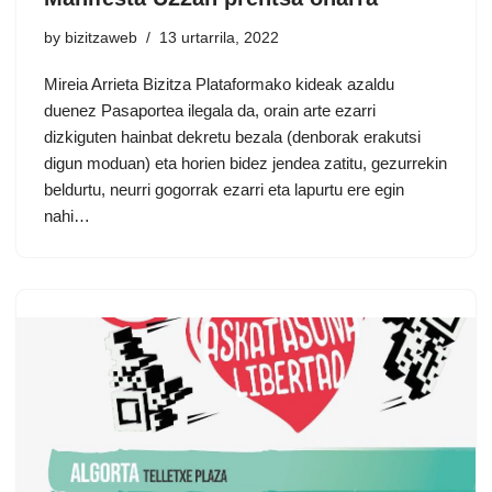
by
bizitzaweb
13 urtarrila, 2022
Mireia Arrieta Bizitza Plataformako kideak azaldu
duenez Pasaportea ilegala da, orain arte ezarri
dizkiguten hainbat dekretu bezala (denborak erakutsi
digun moduan) eta horien bidez jendea zatitu, gezurrekin
beldurtu, neurri gogorrak ezarri eta lapurtu ere egin
nahi…