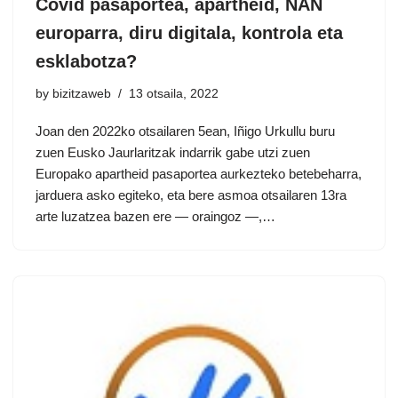
Covid pasaportea, apartheid, NAN
europarra, diru digitala, kontrola eta
esklabotza?
by
bizitzaweb
13 otsaila, 2022
Joan den 2022ko otsailaren 5ean, Iñigo Urkullu buru
zuen Eusko Jaurlaritzak indarrik gabe utzi zuen
Europako apartheid pasaportea aurkezteko betebeharra,
jarduera asko egiteko, eta bere asmoa otsailaren 13ra
arte luzatzea bazen ere — oraingoz —,…