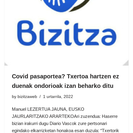
Covid pasaportea? Txertoa hartzen ez
duenak ondorioak izan beharko ditu
by
bizitzaweb
1 urtarrila, 2022
Manuel LEZERTUA JAUNA, EUSKO
JAURLARITZAKO ARARTEKOAri zuzendua: Haserre
bizian irakurri dugu Diario Vascok zure pertsonari
egindako elkarrizketan honakoa esan duzula: “Txertorik