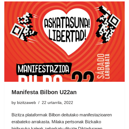
Manifesta Bilbon U22an
by
bizitzaweb
22 urtarrila, 2022
Bizitza plataformak Bilbon deitutako manifestazioaren
erabateko arrakasta. Milaka pertsonak Bizkaiko
hiriburuko kaleak zeharkatu dituzte Diktaduraren