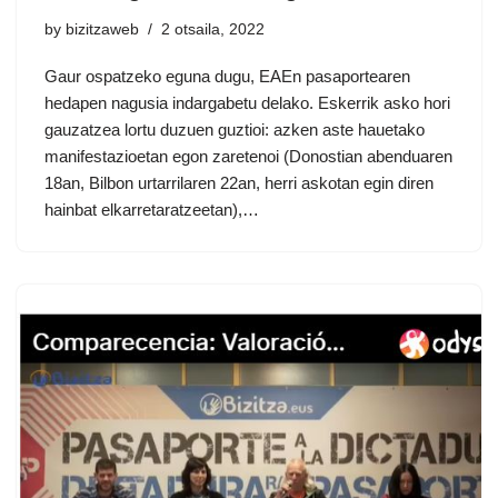
by
bizitzaweb
2 otsaila, 2022
Gaur ospatzeko eguna dugu, EAEn pasaportearen
hedapen nagusia indargabetu delako. Eskerrik asko hori
gauzatzea lortu duzuen guztioi: azken aste hauetako
manifestazioetan egon zaretenoi (Donostian abenduaren
18an, Bilbon urtarrilaren 22an, herri askotan egin diren
hainbat elkarretaratzeetan),…