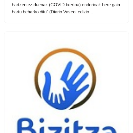
hartzen ez duenak (COVID txertoa) ondorioak bere gain
hartu beharko ditu” (Diario Vasco, edizio…