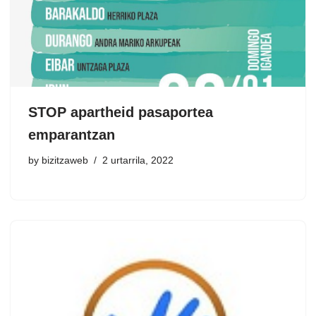
STOP apartheid pasaportea
emparantzan
by
bizitzaweb
2 urtarrila, 2022