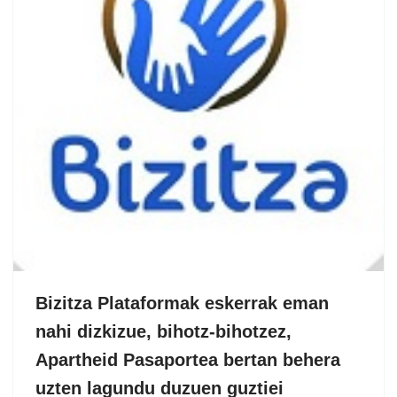
Bizitza Plataformak eskerrak eman
nahi dizkizue, bihotz-bihotzez,
Apartheid Pasaportea bertan behera
uzten lagundu duzuen guztiei