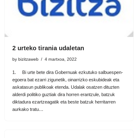
2 urteko tirania udaletan
by
bizitzaweb
4 martxoa, 2022
1. Bi urte bete dira Gobernuak ezkutuko salbuespen-
egoera bat ezarri zigunetik, oinarrizko eskubideak eta
askatasun publikoak etenda. Udalak osatzen dituzten
alderdi politiko guztiak dira horren erantzule, batzuk
diktadura ezartzeagatik eta beste batzuk herritarren
aurkako tratu…