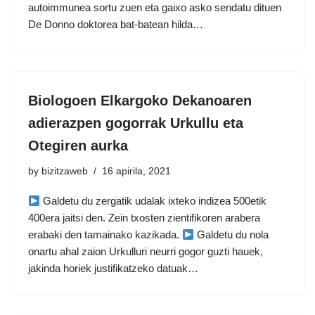
autoimmunea sortu zuen eta gaixo asko sendatu dituen
De Donno doktorea bat-batean hilda…
Biologoen Elkargoko Dekanoaren
adierazpen gogorrak Urkullu eta
Otegiren aurka
by
bizitzaweb
16 apirila, 2021
Galdetu du zergatik udalak ixteko indizea 500etik
400era jaitsi den. Zein txosten zientifikoren arabera
erabaki den tamainako kazikada.
Galdetu du nola
onartu ahal zaion Urkulluri neurri gogor guzti hauek,
jakinda horiek justifikatzeko datuak…