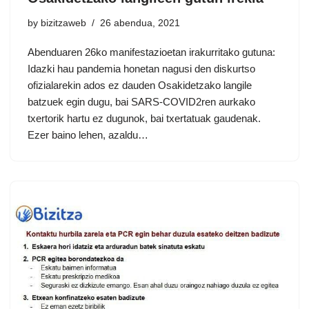
by
bizitzaweb
26 abendua, 2021
Abenduaren 26ko manifestazioetan irakurritako gutuna:
Idazki hau pandemia honetan nagusi den diskurtso
ofizialarekin ados ez dauden Osakidetzako langile
batzuek egin dugu, bai SARS-COVID2ren aurkako
txertorik hartu ez dugunok, bai txertatuak gaudenak.
Ezer baino lehen, azaldu…