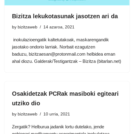
Bizitza lekukotasunak jasotzen ari da
by
bizitzaweb
14 azaroa, 2021
inokulazioengatik kaltetutakoak, maskarengandik
jasotako ondorio larriak. Norbait ezagutzen
baduzu, bizitzaesan@protonmail.com helbidea eman
ahal diozu. Galderak/Testigantzak – Bizitza (bitarlan.net)
Osakidetzak PCRak masiboki egiteari
utziko dio
by
bizitzaweb
10 urria, 2021
Zergatik? Helburua jadanik lortu dutelako, jende
gehienari medikamentu esperimentala inokulatzea.