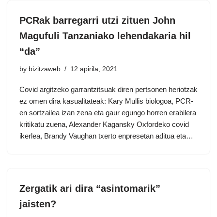
PCRak barregarri utzi zituen John
Magufuli Tanzaniako lehendakaria hil
“da”
by
bizitzaweb
12 apirila, 2021
Covid argitzeko garrantzitsuak diren pertsonen heriotzak
ez omen dira kasualitateak: Kary Mullis biologoa, PCR-
en sortzailea izan zena eta gaur egungo horren erabilera
kritikatu zuena, Alexander Kagansky Oxfordeko covid
ikerlea, Brandy Vaughan txerto enpresetan aditua eta…
Zergatik ari dira “asintomarik”
jaisten?