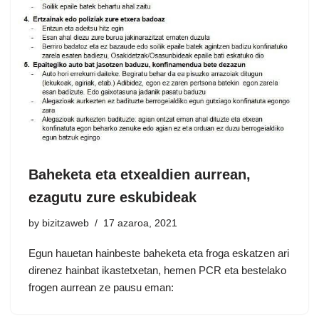
Baheketa eta etxealdien aurrean,
ezagutu zure eskubideak
by
bizitzaweb
17 azaroa, 2021
Egun hauetan hainbeste baheketa eta froga eskatzen ari
direnez hainbat ikastetxetan, hemen PCR eta bestelako
frogen aurrean ze pausu eman: