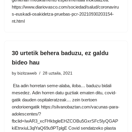
https://www.diariovasco.com/sociedad/salud/coronaviru
s-euskadi-osakidetza-pruebas-pcr-20210930203154-
nt.html
30 urtetik behera baduzu, ez galdu
bideo hau
by
bizitzaweb
28 uztaila, 2021
Eta adin horretan seme-alaba, iloba… baduzu bidali
mesedez. Adin horren datu guztiak ematen ditu, covid-
gatik dauden ospitaleratzeak… zein txertoen
ondorioengatik https://silvanobaztan.com/vacunas-para-
adolescentes/?
fbclid=IwAR3_xcFHkbgleEHZCOBu5GxrSFc5IyQGAP
kiEtnxiuL3qlYaQ69u9PTplgE Covid sendatzeko plasta