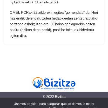
by
bizitzaweb
11 apirila, 2021
OMEk PCRak 22 ziklorekin egitea “gomendatu” du. Hori
hasieratik defendatu zuten hedabideetan zentsuratutako
pertsona askok; izan ere, 36 baino gehiagorekin egiten
badira (ohikoa dena noski), positibo faltsuak biderkatu
egiten dira.
© 2022 Bizitza
Usamos cookies para asegurar que te damos la mejor
Lege-informazioa