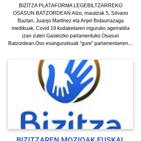
BIZITZA PLATAFORMA LEGEBILTZARREKO
OSASUN BATZORDEAN Atzo, maiatzak 5, Silvano
Baztan, Juanjo Martínez eta Anjel Bidaurrazaga
medikuak, Covid 19 kudaketaren inguruko agerraldia
izan zuten Gasteizko parlamentuko Osasun
Batzordean.Oso esanguratsuak “gure” parlamentarien…
BIZITZAREN MOZIOAK EUSKAL