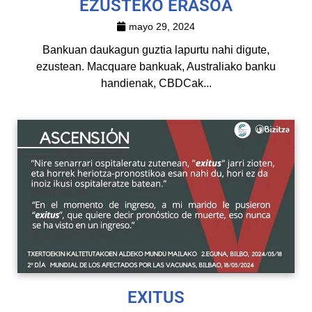
EZUSTEKO ERASOA
mayo 29, 2024
Bankuan daukagun guztia lapurtu nahi digute,
ezustean. Macquare bankuak, Australiako banku
handienak, CBDCak...
EXITUS