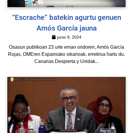
“Escrache” batekin agurtu genuen
Amós García jauna
junio 9, 2024
Osasun publikoan 23 urte eman ondoren, Amós García
Rojas, OMEren Espainiako sikarioak, erretiroa hartu du.
Canarias Despierta y Unidak...