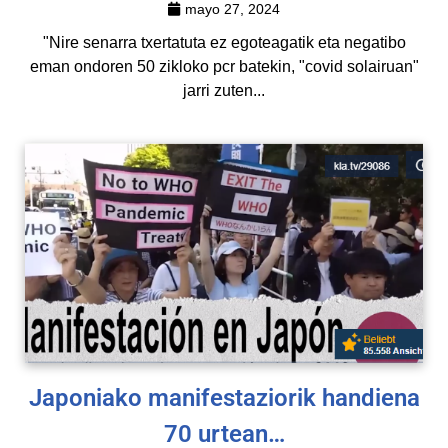
mayo 27, 2024
"Nire senarra txertatuta ez egoteagatik eta negatibo
eman ondoren 50 zikloko pcr batekin, "covid solairuan"
jarri zuten...
Japoniako manifestaziorik handiena
70 urtean…