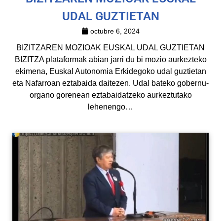
UDAL GUZTIETAN
octubre 6, 2024
BIZITZAREN MOZIOAK EUSKAL UDAL GUZTIETAN
BIZITZA plataformak abian jarri du bi mozio aurkezteko
ekimena, Euskal Autonomia Erkidegoko udal guztietan
eta Nafarroan eztabaida daitezen. Udal bateko gobernu-
organo gorenean eztabaidatzeko aurkeztutako
lehenengo…