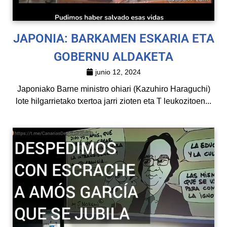
JAPONIA: BARKAMEN ESKARIA ETA
GOBERNU ALDAKETA
junio 12, 2024
Japoniako Barne ministro ohiari (Kazuhiro Haraguchi)
lote hilgarrietako txertoa jarri zioten eta T leukozitoen...