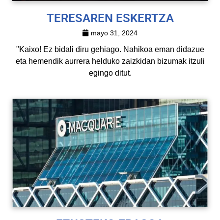
TERESAREN ESKERTZA
mayo 31, 2024
"Kaixo! Ez bidali diru gehiago. Nahikoa eman didazue
eta hemendik aurrera helduko zaizkidan bizumak itzuli
egingo ditut.