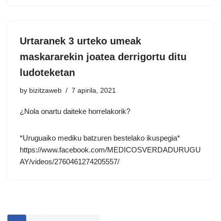
Urtaranek 3 urteko umeak
maskararekin joatea derrigortu ditu
ludoteketan
by
bizitzaweb
7 apirila, 2021
¿Nola onartu daiteke horrelakorik?
*Uruguaiko mediku batzuren bestelako ikuspegia*
https://www.facebook.com/MEDICOSVERDADURUGU
AY/videos/2760461274205557/