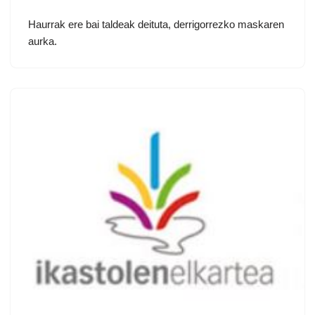
Haurrak ere bai taldeak deituta, derrigorrezko maskaren
aurka.