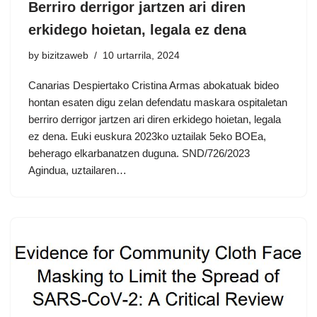
Berriro derrigor jartzen ari diren
erkidego hoietan, legala ez dena
by
bizitzaweb
10 urtarrila, 2024
Canarias Despiertako Cristina Armas abokatuak bideo
hontan esaten digu zelan defendatu maskara ospitaletan
berriro derrigor jartzen ari diren erkidego hoietan, legala
ez dena. Euki euskura 2023ko uztailak 5eko BOEa,
beherago elkarbanatzen duguna. SND/726/2023
Agindua, uztailaren…