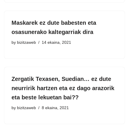
Maskarek ez dute babesten eta
osasunerako kaltegarriak dira
by
bizitzaweb
14 ekaina, 2021
Zergatik Texasen, Suedian… ez dute
neurririk hartzen eta ez dago arazorik
eta beste lekuetan bai??
by
bizitzaweb
8 ekaina, 2021