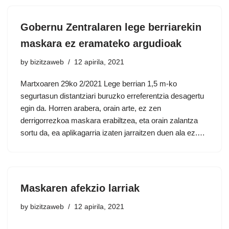
Gobernu Zentralaren lege berriarekin
maskara ez eramateko argudioak
by
bizitzaweb
12 apirila, 2021
Martxoaren 29ko 2/2021 Lege berrian 1,5 m-ko
segurtasun distantziari buruzko erreferentzia desagertu
egin da. Horren arabera, orain arte, ez zen
derrigorrezkoa maskara erabiltzea, eta orain zalantza
sortu da, ea aplikagarria izaten jarraitzen duen ala ez.…
Maskaren afekzio larriak
by
bizitzaweb
12 apirila, 2021