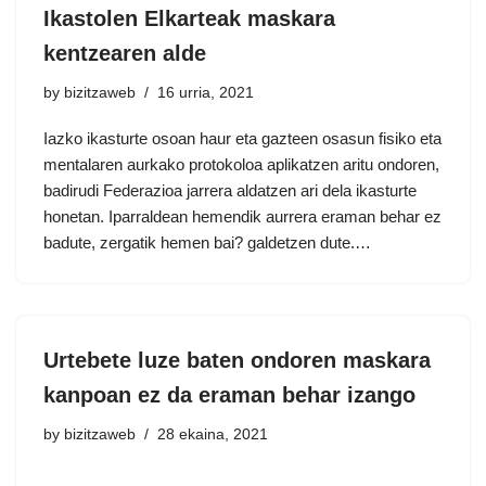
Ikastolen Elkarteak maskara
kentzearen alde
by
bizitzaweb
16 urria, 2021
Iazko ikasturte osoan haur eta gazteen osasun fisiko eta
mentalaren aurkako protokoloa aplikatzen aritu ondoren,
badirudi Federazioa jarrera aldatzen ari dela ikasturte
honetan. Iparraldean hemendik aurrera eraman behar ez
badute, zergatik hemen bai? galdetzen dute.…
Urtebete luze baten ondoren maskara
kanpoan ez da eraman behar izango
by
bizitzaweb
28 ekaina, 2021