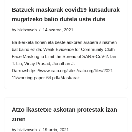
Batzuek maskarak covid19 kutsadurak
mugatzeko balio dutela uste dute
by
bizitzaweb
14 azaroa, 2021
Ba ikerketa honen eta beste askoren arabera sinismen
bat baino ez da: Weak Evidence for Community Cloth
Face Masking to Limit the Spread of SARS-CoV-2. Ian
T. Liu, Vinay Prasad, Jonathan J.
Darrow:https://www.cato.org/sites/cato.org/files/2021-
11/working-paper-64.pdf#Maskarak
Atzo ikastetxe askotan protestak izan
ziren
by
bizitzaweb
19 urria, 2021