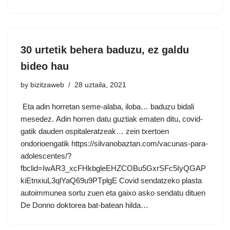
30 urtetik behera baduzu, ez galdu
bideo hau
by
bizitzaweb
28 uztaila, 2021
Eta adin horretan seme-alaba, iloba… baduzu bidali
mesedez. Adin horren datu guztiak ematen ditu, covid-
gatik dauden ospitaleratzeak… zein txertoen
ondorioengatik https://silvanobaztan.com/vacunas-para-
adolescentes/?
fbclid=IwAR3_xcFHkbgleEHZCOBu5GxrSFc5IyQGAP
kiEtnxiuL3qlYaQ69u9PTplgE Covid sendatzeko plasta
autoimmunea sortu zuen eta gaixo asko sendatu dituen
De Donno doktorea bat-batean hilda…