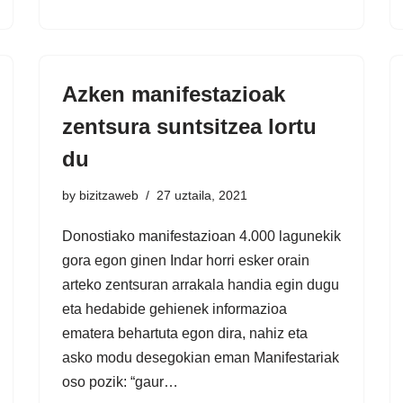
Azken manifestazioak
zentsura suntsitzea lortu
du
by
bizitzaweb
27 uztaila, 2021
Donostiako manifestazioan 4.000 lagunekik
gora egon ginen Indar horri esker orain
arteko zentsuran arrakala handia egin dugu
eta hedabide gehienek informazioa
ematera behartuta egon dira, nahiz eta
asko modu desegokian eman Manifestariak
oso pozik: “gaur…