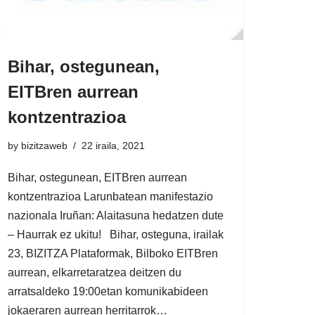
Bihar, ostegunean,
EITBren aurrean
kontzentrazioa
by
bizitzaweb
22 iraila, 2021
Bihar, ostegunean, EITBren aurrean
kontzentrazioa Larunbatean manifestazio
nazionala Iruñan: Alaitasuna hedatzen dute
– Haurrak ez ukitu! Bihar, osteguna, irailak
23, BIZITZA Plataformak, Bilboko EITBren
aurrean, elkarretaratzea deitzen du
arratsaldeko 19:00etan komunikabideen
jokaeraren aurrean herritarrok…