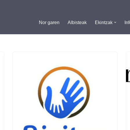
Nor garen
Albisteak
Ekintzak
In