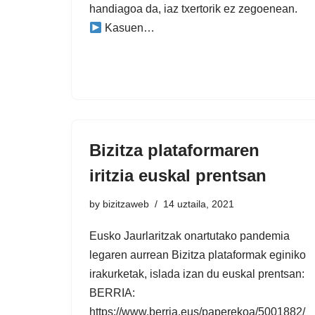
handiagoa da, iaz txertorik ez zegoenean.
Kasuen…
Bizitza plataformaren
iritzia euskal prentsan
by
bizitzaweb
14 uztaila, 2021
Eusko Jaurlaritzak onartutako pandemia
legaren aurrean Bizitza plataformak eginiko
irakurketak, islada izan du euskal prentsan:
BERRIA:
https://www.berria.eus/paperekoa/5001882/