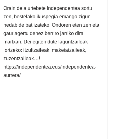
Orain dela urtebete Independentea sortu
zen, bestelako ikuspegia emango zigun
hedabide bat izateko. Ondoren eten zen eta
gaur agertu denez berriro jarriko dira
martxan. Dei egiten dute laguntzaileak
lortzeko: itzultzaileak, maketatzaileak,
zuzentzaileak…!
https://independentea.eus/independentea-
aurrera/