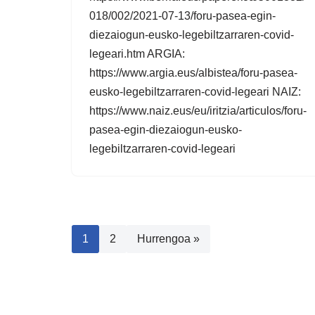
018/002/2021-07-13/foru-pasea-egin-
diezaiogun-eusko-legebiltzarraren-covid-
legeari.htm ARGIA:
https://www.argia.eus/albistea/foru-pasea-
eusko-legebiltzarraren-covid-legeari NAIZ:
https://www.naiz.eus/eu/iritzia/articulos/foru-
pasea-egin-diezaiogun-eusko-
legebiltzarraren-covid-legeari
1
2
Hurrengoa »