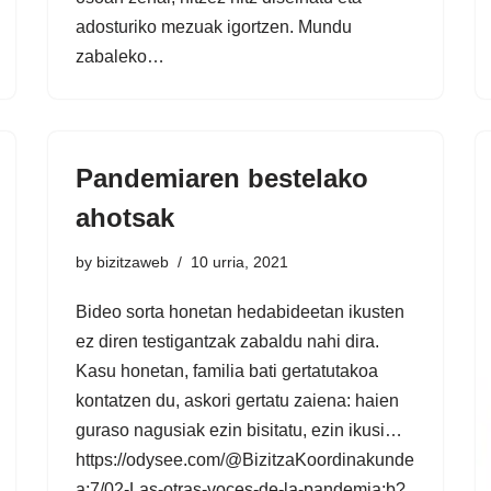
adosturiko mezuak igortzen. Mundu
zabaleko…
Pandemiaren bestelako
ahotsak
by
bizitzaweb
10 urria, 2021
Bideo sorta honetan hedabideetan ikusten
ez diren testigantzak zabaldu nahi dira.
Kasu honetan, familia bati gertatutakoa
kontatzen du, askori gertatu zaiena: haien
guraso nagusiak ezin bisitatu, ezin ikusi…
https://odysee.com/@BizitzaKoordinakunde
a:7/02-Las-otras-voces-de-la-pandemia:b?