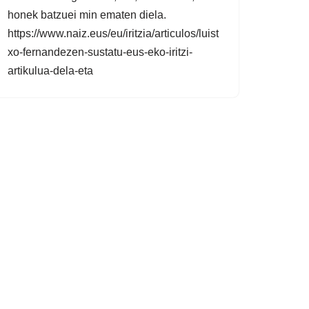
honek batzuei min ematen diela.
https://www.naiz.eus/eu/iritzia/articulos/luist
xo-fernandezen-sustatu-eus-eko-iritzi-
artikulua-dela-eta