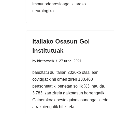
immunodepresioagatik, arazo
neurologiko…
Italiako Osasun Goi
Institutuak
by
bizitzaweb
27 urria, 2021
baieztatu du Italian 2020ko otsailean
covidgatik hil omen ziren 130.468
pertsonetatik, benetan soilik %3, hau da,
3.783 izan zirela gaixotasun horrengatik.
Gainerakoak beste gaixotasunengatik edo
arrazoiengatik hil zirela.