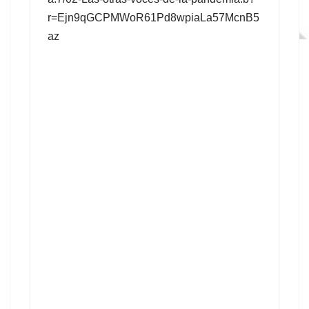
r=Ejn9qGCPMWoR61Pd8wpiaLa57McnB5
az