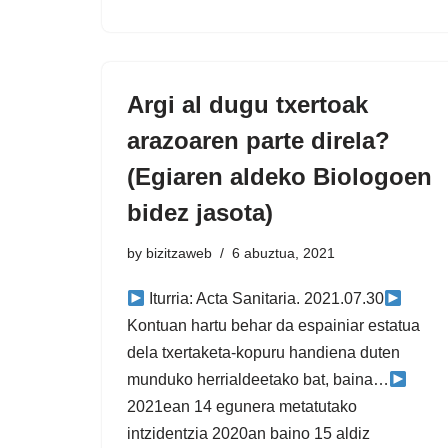
Argi al dugu txertoak
arazoaren parte direla?
(Egiaren aldeko Biologoen
bidez jasota)
by
bizitzaweb
6 abuztua, 2021
Iturria: Acta Sanitaria. 2021.07.30
Kontuan hartu behar da espainiar estatua
dela txertaketa-kopuru handiena duten
munduko herrialdeetako bat, baina…
2021ean 14 egunera metatutako
intzidentzia 2020an baino 15 aldiz