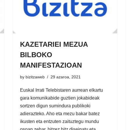
KAZETARIEI MEZUA
BILBOKO
MANIFESTAZIOAN
by
bizitzaweb
29 azaroa, 2021
Euskal Irrati Telebistaren aurrean elkartu
gara komunikabide guztien jokabideak
sortzen digun sumindura publikoki
adierazteko. Aho eta mezu bakar batez
ikusten eta entzuten zaituztegu mundu
osoan zehar, hitzez hitz diseinatu eta