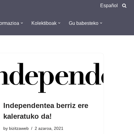
Español
formazioa
Kolektiboak
Gu babesteko
Independentea berriz ere
kaleratuko da!
by
bizitzaweb
2 azaroa, 2021