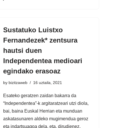
Sustatuko Luistxo
Fernandezek* zentsura
hautsi duen
Independentea medioari
egindako erasoaz
by
bizitzaweb
16 uztaila, 2021
Esateko geratzen zaidan bakarra da
“Independentea”-k argitaratzeari utzi diola,
bai, baina Euskal Herrian eta munduan
askatasunaren aldeko mugimendua geroz
eta indartsuagoa dela, eta, dirudienez,