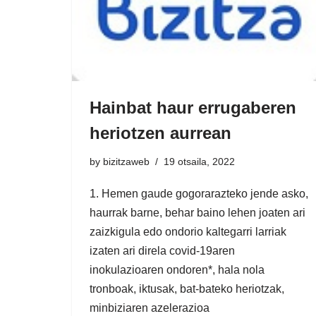
Hainbat haur errugaberen
heriotzen aurrean
by
bizitzaweb
19 otsaila, 2022
1. Hemen gaude gogorarazteko jende asko,
haurrak barne, behar baino lehen joaten ari
zaizkigula edo ondorio kaltegarri larriak
izaten ari direla covid-19aren
inokulazioaren ondoren*, hala nola
tronboak, iktusak, bat-bateko heriotzak,
minbiziaren azelerazioa