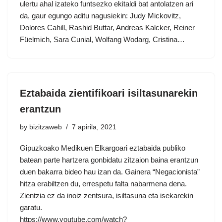
ulertu ahal izateko funtsezko ekitaldi bat antolatzen ari
da, gaur egungo aditu nagusiekin: Judy Mickovitz,
Dolores Cahill, Rashid Buttar, Andreas Kalcker, Reiner
Füelmich, Sara Cunial, Wolfang Wodarg, Cristina…
Eztabaida zientifikoari isiltasunarekin
erantzun
by
bizitzaweb
7 apirila, 2021
Gipuzkoako Medikuen Elkargoari eztabaida publiko
batean parte hartzera gonbidatu zitzaion baina erantzun
duen bakarra bideo hau izan da. Gainera “Negacionista”
hitza erabiltzen du, errespetu falta nabarmena dena.
Zientzia ez da inoiz zentsura, isiltasuna eta isekarekin
garatu.
https://www.youtube.com/watch?