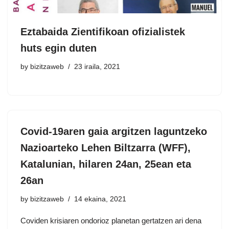
Eztabaida Zientifikoan ofizialistek
huts egin duten
by
bizitzaweb
23 iraila, 2021
Covid-19aren gaia argitzen laguntzeko
Nazioarteko Lehen Biltzarra (WFF),
Katalunian, hilaren 24an, 25ean eta
26an
by
bizitzaweb
14 ekaina, 2021
Coviden krisiaren ondorioz planetan gertatzen ari dena