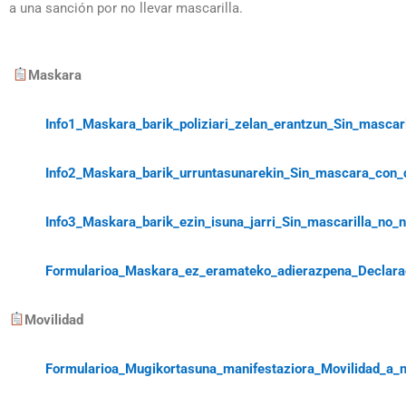
a una sanción por no llevar mascarilla.
Maskara
Info1_Maskara_barik_poliziari_zelan_erantzun_Sin_mascar
Info2_Maskara_barik_urruntasunarekin_Sin_mascara_con_d
Info3_Maskara_barik_ezin_isuna_jarri_Sin_mascarilla_no_
Formularioa_Maskara_ez_eramateko_adierazpena_Declara
Movilidad
Formularioa_Mugikortasuna_manifestaziora_Movilidad_a_m