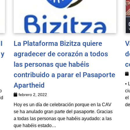
I
La Plataforma Bizitza quiere
V
 y
agradecer de corazón a todos
d
las personas que habéis
c
contribuido a parar el Pasaporte
Apartheid
• 
o
ci
febrero 2, 2022
id
el
Hoy es un día de celebración porque en la CAV
de
se ha anulado gran parte del pasaporte. Gracias
a todas las personas que habéis ayudado: a las
que habéis estado…