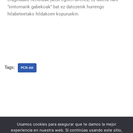
“sintomarik gabekoak” bat ez datozenik hurrengo
hilabeteetako hildakoen kopuruekin.
Tags:
PCR-AK
Usamos cookies para asegurar que te damos la mejor
experiencia en nuestra web. Si continúas usando este sitio,