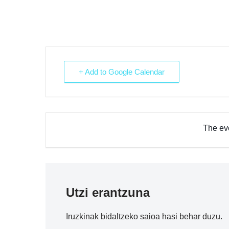
+ Add to Google Calendar
The eve
Utzi erantzuna
Iruzkinak bidaltzeko
saioa hasi
behar duzu.