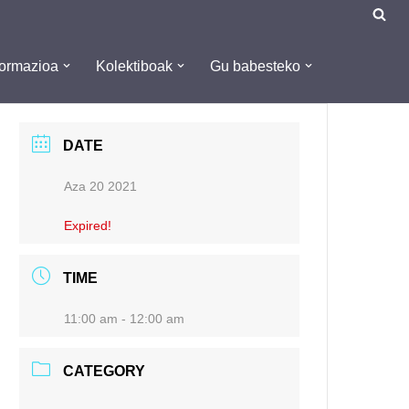
formazioa
Kolektiboak
Gu babesteko
DATE
Aza 20 2021
Expired!
TIME
11:00 am - 12:00 am
CATEGORY