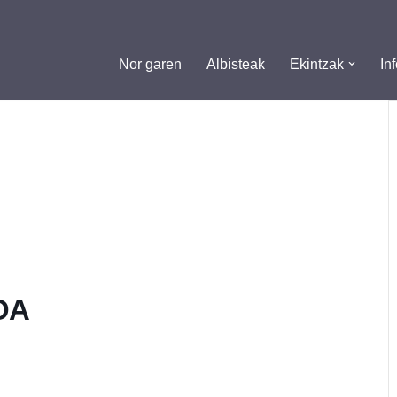
Nor garen
Albisteak
Ekintzak
In
OA