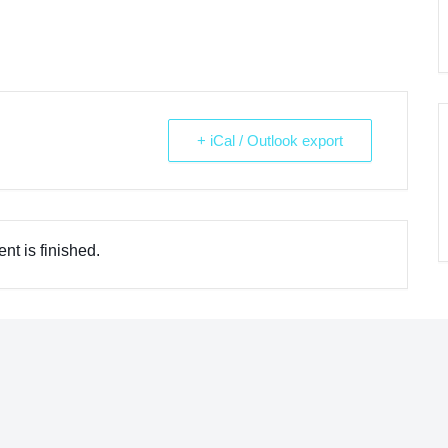
+ iCal / Outlook export
nt is finished.