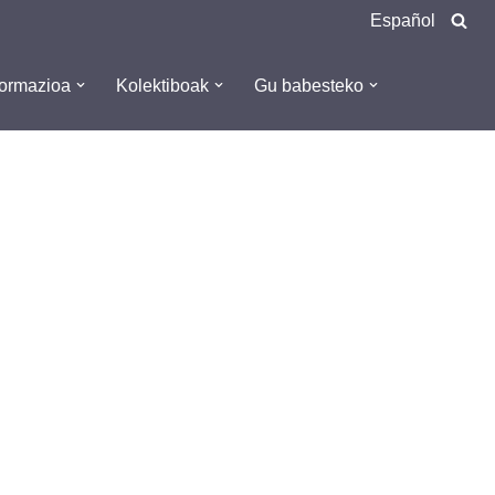
Español
formazioa
Kolektiboak
Gu babesteko