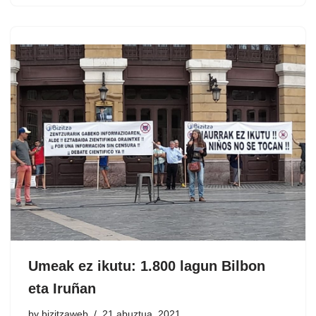
Umeak ez ikutu: 1.800 lagun Bilbon
eta Iruñan
by
bizitzaweb
21 abuztua, 2021