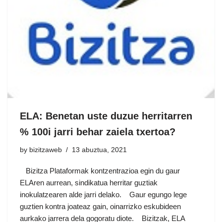
ELA: Benetan uste duzue herritarren
% 100i jarri behar zaiela txertoa?
by
bizitzaweb
13 abuztua, 2021
Bizitza Plataformak kontzentrazioa egin du gaur
ELAren aurrean, sindikatua herritar guztiak
inokulatzearen alde jarri delako. Gaur egungo lege
guztien kontra joateaz gain, oinarrizko eskubideen
aurkako jarrera dela gogoratu diote. Bizitzak, ELA