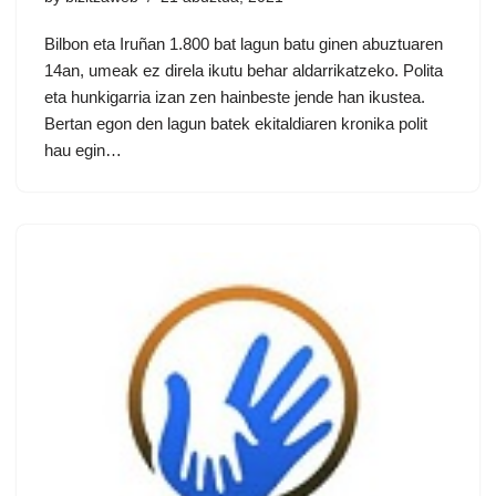
Bilbon eta Iruñan 1.800 bat lagun batu ginen abuztuaren
14an, umeak ez direla ikutu behar aldarrikatzeko. Polita
eta hunkigarria izan zen hainbeste jende han ikustea.
Bertan egon den lagun batek ekitaldiaren kronika polit
hau egin…