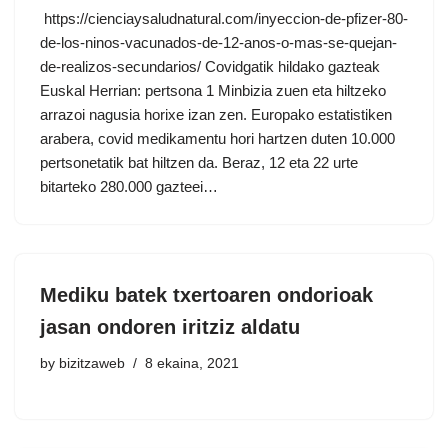
https://cienciaysaludnatural.com/inyeccion-de-pfizer-80-
de-los-ninos-vacunados-de-12-anos-o-mas-se-quejan-
de-realizos-secundarios/ Covidgatik hildako gazteak
Euskal Herrian: pertsona 1 Minbizia zuen eta hiltzeko
arrazoi nagusia horixe izan zen. Europako estatistiken
arabera, covid medikamentu hori hartzen duten 10.000
pertsonetatik bat hiltzen da. Beraz, 12 eta 22 urte
bitarteko 280.000 gazteei…
Mediku batek txertoaren ondorioak
jasan ondoren iritziz aldatu
by
bizitzaweb
8 ekaina, 2021