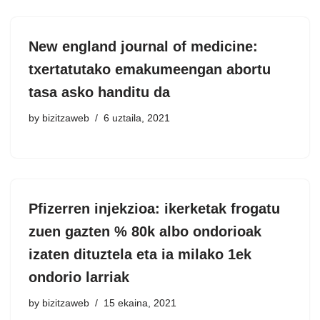
New england journal of medicine:
txertatutako emakumeengan abortu
tasa asko handitu da
by
bizitzaweb
6 uztaila, 2021
Pfizerren injekzioa: ikerketak frogatu
zuen gazten % 80k albo ondorioak
izaten dituztela eta ia milako 1ek
ondorio larriak
by
bizitzaweb
15 ekaina, 2021