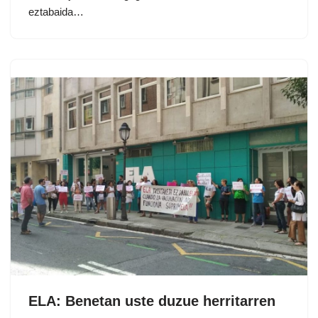
eztabaida…
ELA: Benetan uste duzue herritarren