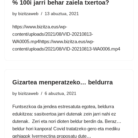
% 100i jarri behar zaiela txertoa?
by
bizitzaweb
13 abuztua, 2021
https://www.bizitza.eus/wp-
content/uploads/2021/08/VID-20210813-
WA0005.mp4https://www.bizitza.eus/wp-
content/uploads/2021/08/VID-20210813-WA0006.mp4
Gizartea menperatzeko… beldurra
by
bizitzaweb
6 abuztua, 2021
Funtsezkoa da jendea estresatuta egotea, beldurra
edukitzea: sasitxertoa jarri dutenak zein jarri nahi ez
dutenak. Zeri eta nori dioten beldur berdin da. Beraz…
beldur hori kanpora! Covid tratatzeko gero eta mediku
gehiagok Ivermectina proposatu dute…