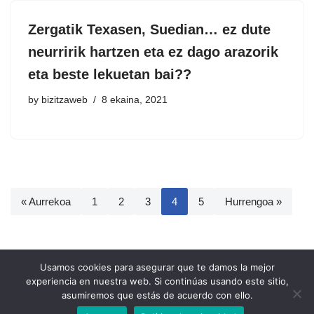
Zergatik Texasen, Suedian… ez dute
neurririk hartzen eta ez dago arazorik
eta beste lekuetan bai??
by
bizitzaweb
8 ekaina, 2021
« Aurrekoa
1
2
3
4
5
Hurrengoa »
Usamos cookies para asegurar que te damos la mejor
experiencia en nuestra web. Si continúas usando este sitio,
asumiremos que estás de acuerdo con ello.