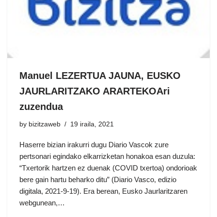
Manuel LEZERTUA JAUNA, EUSKO
JAURLARITZAKO ARARTEKOAri
zuzendua
by
bizitzaweb
19 iraila, 2021
Haserre bizian irakurri dugu Diario Vascok zure
pertsonari egindako elkarrizketan honakoa esan duzula:
“Txertorik hartzen ez duenak (COVID txertoa) ondorioak
bere gain hartu beharko ditu” (Diario Vasco, edizio
digitala, 2021-9-19). Era berean, Eusko Jaurlaritzaren
webgunean,…