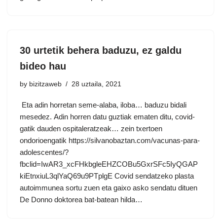
30 urtetik behera baduzu, ez galdu
bideo hau
by
bizitzaweb
28 uztaila, 2021
Eta adin horretan seme-alaba, iloba… baduzu bidali
mesedez. Adin horren datu guztiak ematen ditu, covid-
gatik dauden ospitaleratzeak… zein txertoen
ondorioengatik https://silvanobaztan.com/vacunas-para-
adolescentes/?
fbclid=IwAR3_xcFHkbgleEHZCOBu5GxrSFc5IyQGAP
kiEtnxiuL3qlYaQ69u9PTplgE Covid sendatzeko plasta
autoimmunea sortu zuen eta gaixo asko sendatu dituen
De Donno doktorea bat-batean hilda…