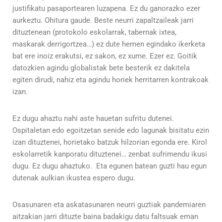
justifikatu pasaportearen luzapena. Ez du ganorazko ezer
aurkeztu. Ohitura gaude. Beste neurri zapaltzaileak jarri
dituztenean (protokolo eskolarrak, tabernak ixtea,
maskarak derrigortzea…) ez dute hemen egindako ikerketa
bat ere inoiz erakutsi, ez sakon, ez xume. Ezer ez. Goitik
datozkien agindu globalistak bete besterik ez dakitela
egiten dirudi, nahiz eta agindu horiek herritarren kontrakoak
izan.
Ez dugu ahaztu nahi aste hauetan sufritu dutenei.
Ospitaletan edo egoitzetan senide edo lagunak bisitatu ezin
izan dituztenei, horietako batzuk hilzorian egonda ere. Kirol
eskolarretik kanporatu dituztenei… zenbat sufrimendu ikusi
dugu. Ez dugu ahaztuko. Eta egunen batean guzti hau egun
dutenak aulkian ikustea espero dugu.
Osasunaren eta askatasunaren neurri guztiak pandemiaren
aitzakian jarri dituzte baina badakigu datu faltsuak eman