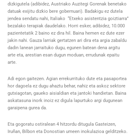
dizkigutela (adibidez, Austriako Auzitegi Gorenak benetako
datuak exijitu dizkio bere gobernuari). Badakigu ez dutela
jendea sendatu nahi, Italiako “Etxeko asistentzia goiztiarra”
bezalako terapiak daudelako. Horri esker, adibidez, 10.000
pazientetatik 2 baino ez dira hil. Baina hemen ez dute ezer
jakin nahi. Gauza larriak gertatzen ari dira eta argia zabaldu
dadin lanean jarraituko dugu, egunen batean dena argitu
arte eta, arestian esan dugun moduan, errudunak epaitu
arte.
Adi egon gaitezen. Agian errekurrituko dute eta pasaportea
hor dagoela ez dugu ahaztu behar, nahiz eta askoz sektore
gutxiagotan, gaueko aisialdian eta jantoki handietan. Baina
askatasuna inork inoiz ez digula lapurtuko argi dugunean
garaipena gurea da.
Eta gogoratu ostiralean 4 hitzordu ditugula Gasteizen,
Iruñan, Bilbon eta Donostian umeen inokulazioa gelditzeko.