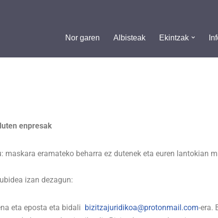
Nor garen
Albisteak
Ekintzak
In
duten enpresak
ditu: maskara eramateko beharra ez dutenek eta euren lantokia
ubidea izan dezagun:
ena eta eposta eta bidali
bizitzajuridikoa@protonmail.com
-era.