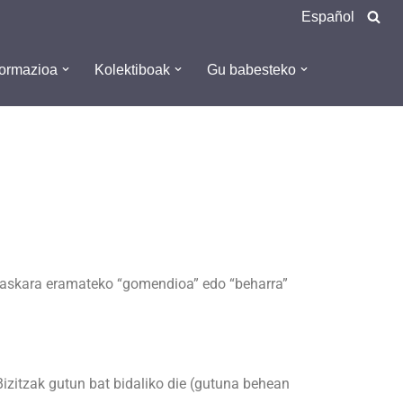
Español
formazioa
Kolektiboak
Gu babesteko
n maskara eramateko “gomendioa” edo “beharra”
 Bizitzak gutun bat bidaliko die (gutuna behean