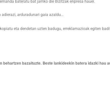
demanda bateratu bat jarriko die Bizitzak enpresa hauei.
na adierazi, arduradunari gaia azaldu…
okopiatu eta dendetan uzten badugu, erreklamazioak egiten badi
en behartzen bazaituzte. Beste lankideekin batera idazki hau 