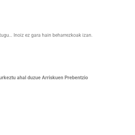
tugu… Inoiz ez gara hain beharrezkoak izan.
aurkeztu ahal duzue Arriskuen Prebentzio