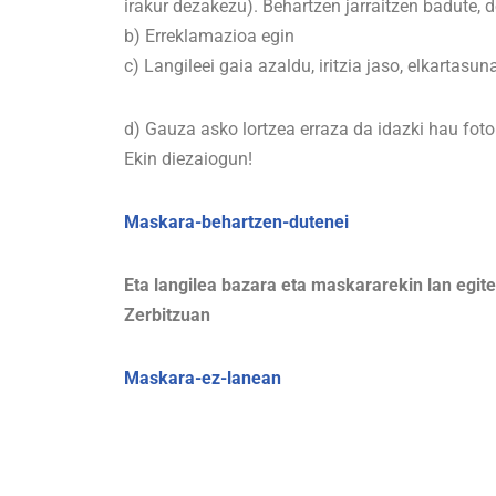
irakur dezakezu). Behartzen jarraitzen badute, 
b) Erreklamazioa egin
c) Langileei gaia azaldu, iritzia jaso, elkartasu
d) Gauza asko lortzea erraza da idazki hau fot
Ekin diezaiogun!
Maskara-behartzen-dutenei
Eta langilea bazara eta maskararekin lan egit
Zerbitzuan
Maskara-ez-lanean