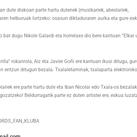
zan dute diskoan parte hartu dutenek (musikariek, abeslariek,
maren helburuak lortzeko: osasun diktaduraren aurka eta gure es
o bat dugu Nikole Galardi eta horrelaxe dio bere kantuan “Elkar 
lla” rokanrola, Aiz eta Javier Goñi ere kantuan ikusi ditugu, gu
an entzun ditugun bezala. Txalaletaminak, txalaparta elektronik
olariek ere parte hartu dute eta Iban Nicolai edo Txala-os bezala
gozatzeko! Beldurragatik parte ez duten artistei ere, eskua luza
ECORDS_FAN_KLUBA
mail.com