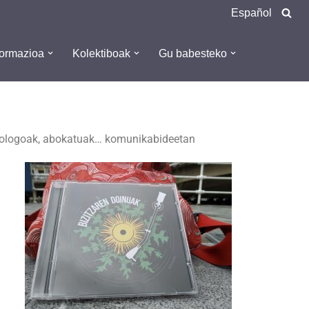
Español
formazioa
Kolektiboak
Gu babesteko
birologoak, abokatuak… komunikabideetan