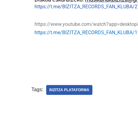
https://t.me/BIZITZA_RECORDS_FAN_KLUBA/2
https://www.youtube.com/watch?app=deskto
https://t.me/BIZITZA_RECORDS_FAN_KLUBA/1
Tags:
BIZITZA PLATAFORMA