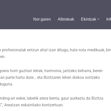
Nor garen
Albisteak
Ekintzak
In
ko profesionalak entzun ahal izan ditugu, hala nola medikuak, 
en.
oera horri guztiari letrak, harmonia, jartzeko beharra, beren
an parte hartu dute… eta Bizitzaren lehen diskoa sortzeko
 duguna.
ng-ari esker, labetik atera berria, gaur aurkeztu da Bizitza
, Areatzan eskainitako kontzertuan.