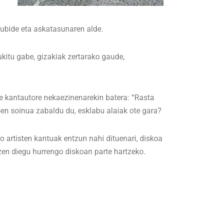
kubide eta askatasunaren alde.
ukitu gabe, gizakiak zertarako gaude,
re kantautore nekaezinenarekin batera: “Rasta
oen soinua zabaldu du, esklabu alaiak ote gara?
ko artisten kantuak entzun nahi dituenari, diskoa
tzen diegu hurrengo diskoan parte hartzeko.