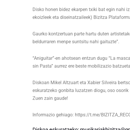
Disko honen bidez ekarpen txiki bat egin nahi i
ekoizleek eta diseinatzaileek) Bizitza Platafor
Gaurko kontzertuan parte hartu duten artistetak
beldurraren menpe suntsitu nahi gaituzte”.
“Aniguitar”-en ahotsean entzun dugu “La mascari
sin Pasta” aurrez ere beste mobilizazio batzuet
Diskoan Mikel Altzuart eta Xabier Silveira berts
eskuratzeko gonbita luzatzen diogu, oso osorik 
Zuen zain gaude!
Informazio gehiago: https://t.me/BIZITZA_R
Diskoa eskuratzeko:
musikariakbizitza@g