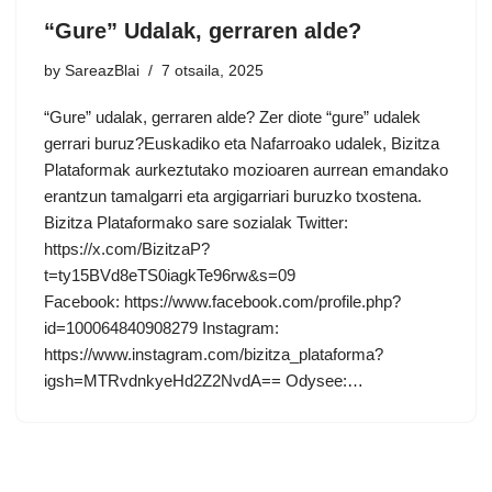
“Gure” Udalak, gerraren alde?
by
SareazBlai
7 otsaila, 2025
“Gure” udalak, gerraren alde? Zer diote “gure” udalek
gerrari buruz?Euskadiko eta Nafarroako udalek, Bizitza
Plataformak aurkeztutako mozioaren aurrean emandako
erantzun tamalgarri eta argigarriari buruzko txostena.
Bizitza Plataformako sare sozialak Twitter:
https://x.com/BizitzaP?
t=ty15BVd8eTS0iagkTe96rw&s=09
Facebook: https://www.facebook.com/profile.php?
id=100064840908279 Instagram:
https://www.instagram.com/bizitza_plataforma?
igsh=MTRvdnkyeHd2Z2NvdA== Odysee:…