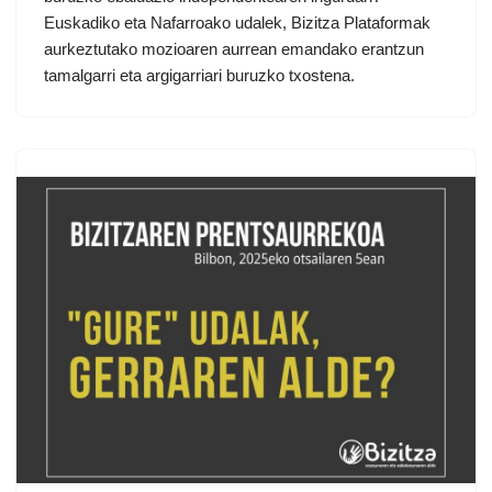
Euskadiko eta Nafarroako udalek, Bizitza Plataformak
aurkeztutako mozioaren aurrean emandako erantzun
tamalgarri eta argigarriari buruzko txostena.