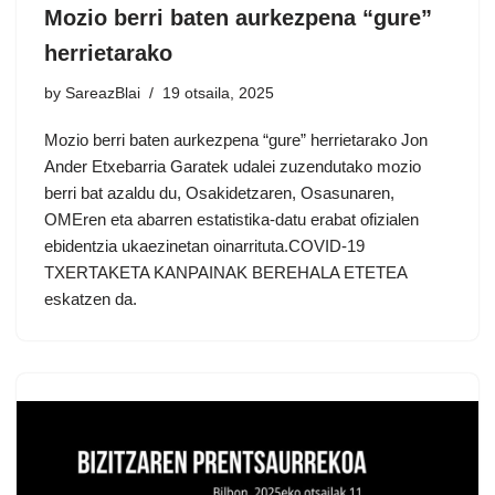
Mozio berri baten aurkezpena “gure”
herrietarako
by
SareazBlai
19 otsaila, 2025
Mozio berri baten aurkezpena “gure” herrietarako Jon
Ander Etxebarria Garatek udalei zuzendutako mozio
berri bat azaldu du, Osakidetzaren, Osasunaren,
OMEren eta abarren estatistika-datu erabat ofizialen
ebidentzia ukaezinetan oinarrituta.COVID-19
TXERTAKETA KANPAINAK BEREHALA ETETEA
eskatzen da.