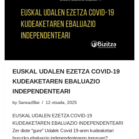
EUSKAL UDALEN EZETZA COVID-19
KUDEAKETAREN EBALUAZIO
INDEPENDENTEARI
by
SareazBlai
12 otsaila, 2025
EUSKAL UDALEN EZETZA COVID-19
KUDEAKETAREN EBALUAZIO INDEPENDENTEARI
Zer diote “gure” Udalek Covid 19-aren kudeaketari
buruzko ebaluazio independentearen inguruan?