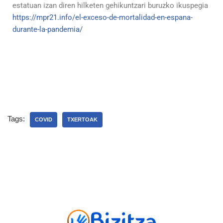
estatuan izan diren hilketen gehikuntzari buruzko ikuspegia
https://mpr21.info/el-exceso-de-mortalidad-en-espana-
durante-la-pandemia/
Tags:
COVID
TXERTOAK