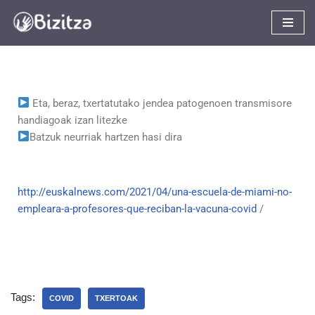
Skip
to
content
Eta, beraz, txertatutako jendea patogenoen transmisore
handiagoak izan litezke
Batzuk neurriak hartzen hasi dira
http://euskalnews.com/2021/04/una-escuela-de-miami-no-
empleara-a-profesores-que-reciban-la-vacuna-covid
/
Tags:
COVID
TXERTOAK