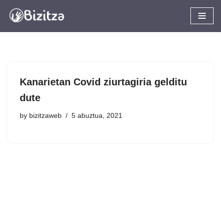
Skip
to
content
Kanarietan Covid ziurtagiria gelditu
dute
by
bizitzaweb
5 abuztua, 2021