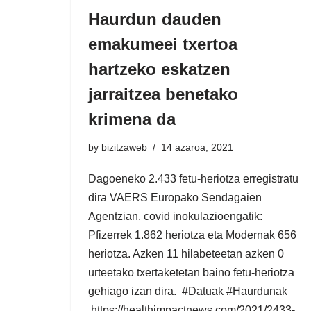
Haurdun dauden
emakumeei txertoa
hartzeko eskatzen
jarraitzea benetako
krimena da
by
bizitzaweb
14 azaroa, 2021
Dagoeneko 2.433 fetu-heriotza erregistratu
dira VAERS Europako Sendagaien
Agentzian, covid inokulazioengatik:
Pfizerrek 1.862 heriotza eta Modernak 656
heriotza. Azken 11 hilabeteetan azken 0
urteetako txertaketetan baino fetu-heriotza
gehiago izan dira. #Datuak #Haurdunak
https://healthimpactnews.com/2021/2433-