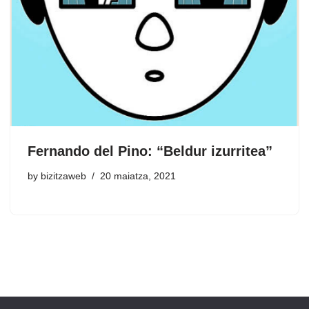
Fernando del Pino: “Beldur izurritea”
by
bizitzaweb
20 maiatza, 2021