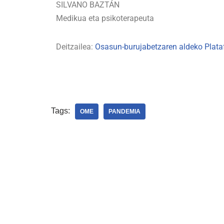
SILVANO BAZTÁN
Medikua eta psikoterapeuta
Deitzailea:
Osasun-burujabetzaren aldeko Plat
Tags:
OME
PANDEMIA