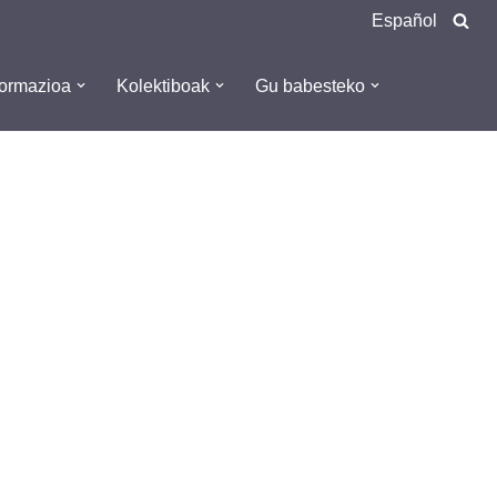
Español
formazioa
Kolektiboak
Gu babesteko