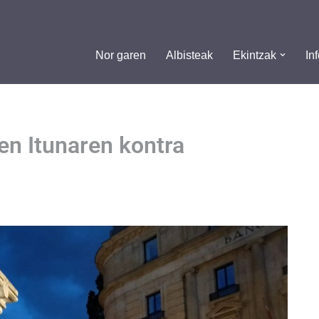
Nor garen
Albisteak
Ekintzak
In
 Itunaren kontra