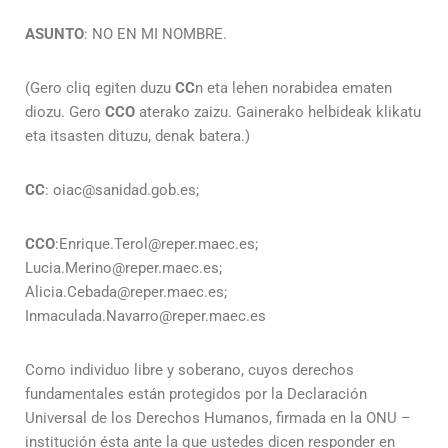
ASUNTO
: NO EN MI NOMBRE.
(
Gero cliq egiten duzu
CC
n eta lehen norabidea ematen
diozu. Gero
CCO
aterako zaizu. Gainerako helbideak klikatu
eta itsasten dituzu, denak batera.
)
CC
: oiac@sanidad.gob.es;
CCO
:Enrique.Terol@reper.maec.es;
Lucia.Merino@reper.maec.es;
Alicia.Cebada@reper.maec.es;
Inmaculada.Navarro@reper.maec.es
Como individuo libre y soberano, cuyos derechos
fundamentales están protegidos por la Declaración
Universal de los Derechos Humanos, firmada en la ONU –
institución ésta ante la que ustedes dicen responder en