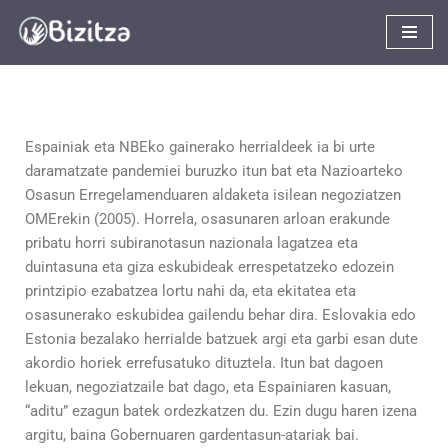
Skip
to
content
Espainiak eta NBEko gainerako herrialdeek ia bi urte
daramatzate pandemiei buruzko itun bat eta Nazioarteko
Osasun Erregelamenduaren aldaketa isilean negoziatzen
OMErekin (2005). Horrela, osasunaren arloan erakunde
pribatu horri subiranotasun nazionala lagatzea eta
duintasuna eta giza eskubideak errespetatzeko edozein
printzipio ezabatzea lortu nahi da, eta ekitatea eta
osasunerako eskubidea gailendu behar dira. Eslovakia edo
Estonia bezalako herrialde batzuek argi eta garbi esan dute
akordio horiek errefusatuko dituztela. Itun bat dagoen
lekuan, negoziatzaile bat dago, eta Espainiaren kasuan,
“aditu” ezagun batek ordezkatzen du. Ezin dugu haren izena
argitu, baina Gobernuaren gardentasun-atariak bai.