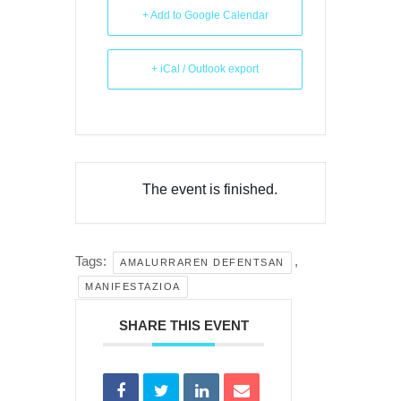
+ Add to Google Calendar
+ iCal / Outlook export
The event is finished.
Tags:
,
AMALURRAREN DEFENTSAN
MANIFESTAZIOA
SHARE THIS EVENT