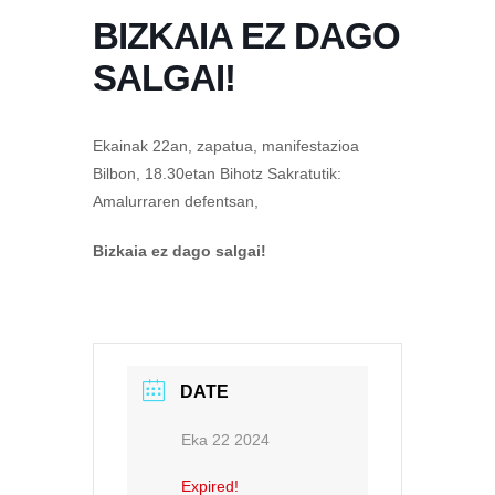
BIZKAIA EZ DAGO
SALGAI!
Ekainak 22an, zapatua, manifestazioa
Bilbon, 18.30etan Bihotz Sakratutik:
Amalurraren defentsan,
Bizkaia ez dago salgai!
DATE
Eka 22 2024
Expired!