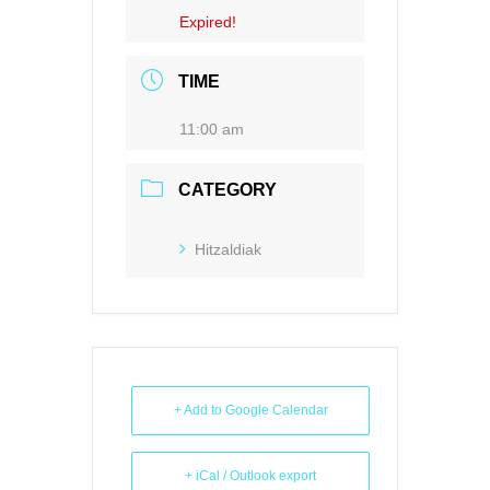
Expired!
TIME
11:00 am
CATEGORY
Hitzaldiak
+ Add to Google Calendar
+ iCal / Outlook export