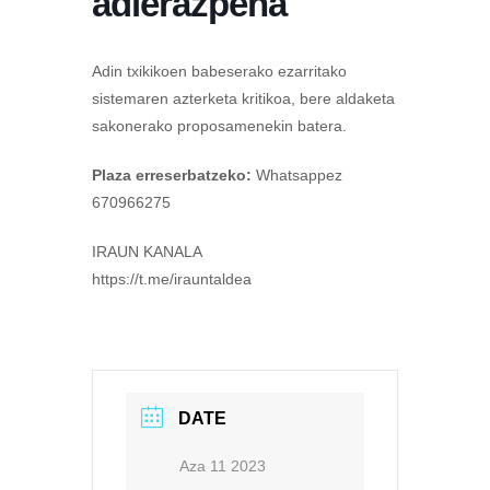
adierazpena
Adin txikikoen babeserako ezarritako
sistemaren azterketa kritikoa, bere aldaketa
sakonerako proposamenekin batera.
Plaza erreserbatzeko:
Whatsappez
670966275
IRAUN KANALA
https://t.me/irauntaldea
DATE
Aza 11 2023