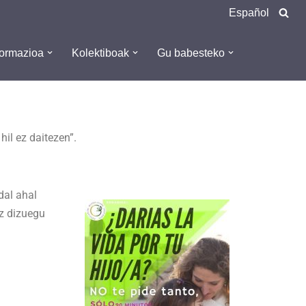
Español
formazioa
Kolektiboak
Gu babesteko
il ez daitezen”.
dal ahal
ez dizuegu