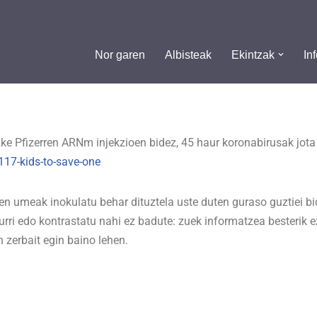
Nor garen
Albisteak
Ekintzak
In
ke Pfizerren ARNm injekzioen bidez, 45 haur koronabirusak jota h
-117-kids-to-save-one
ren umeak inokulatu behar dituztela uste duten guraso guztiei bi
urri edo kontrastatu nahi ez badute: zuek informatzea besterik 
 zerbait egin baino lehen.