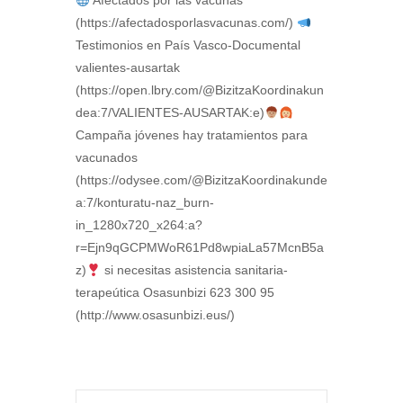
Afectados por las vacunas
(https://afectadosporlasvacunas.com/)
Testimonios en País Vasco-Documental
valientes-ausartak
(https://open.lbry.com/@BizitzaKoordinakun
dea:7/VALIENTES-AUSARTAK:e)
Campaña jóvenes hay tratamientos para
vacunados
(https://odysee.com/@BizitzaKoordinakunde
a:7/konturatu-naz_burn-
in_1280x720_x264:a?
r=Ejn9qGCPMWoR61Pd8wpiaLa57McnB5a
z)
si necesitas asistencia sanitaria-
terapeútica Osasunbizi 623 300 95
(http://www.osasunbizi.eus/)