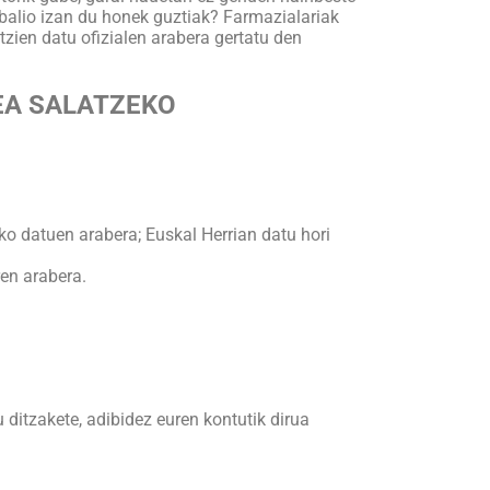
o balio izan du honek guztiak? Farmazialariak
zien datu ofizialen arabera gertatu den
EA SALATZEKO
ko datuen arabera; Euskal Herrian datu hori
ren arabera.
 ditzakete, adibidez euren kontutik dirua