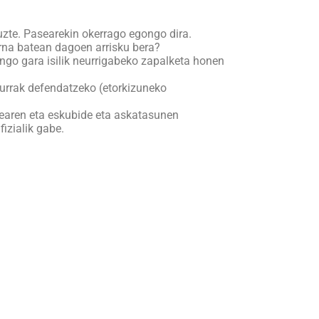
tuzte. Pasearekin okerrago egongo dira.
rna batean dagoen arrisku bera?
ongo gara isilik neurrigabeko zapalketa honen
aurrak defendatzeko (etorkizuneko
tearen eta eskubide eta askatasunen
izialik gabe.