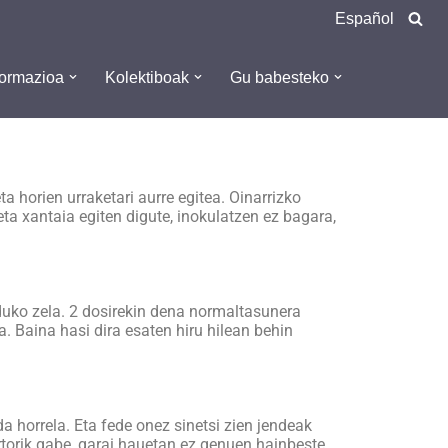
Español
formazioa
Kolektiboak
Gu babesteko
 horien urraketari aurre egitea. Oinarrizko
 eta xantaia egiten digute, inokulatzen ez bagara,
duko zela. 2 dosirekin dena normaltasunera
a. Baina hasi dira esaten hiru hilean behin
a horrela. Eta fede onez sinetsi zien jendeak
txertorik gabe, garai hauetan ez genuen hainbeste