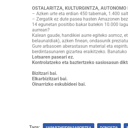
OSTALARITZA, KULTURGINTZA, AUTONOMO 
– Azken urte eta erdian 450 tabernak, 1.400 sal
– Zergatik ez dute pasea hasten Amazonen beze
14 egunetan positibo bakar batekin 10.000 lagun
aurrean?
Kalean gaude, handikiei aurre egiteko asmoz, e
belaunaldiak), azken finean, ondasunik preziat
Gure arbasoen aberastasun material eta espirit
berdintasunaren gizartea eraikitzeko. Banatuko g
Lotsaren paseari ez.
Kontrolatzeko eta baztertzeko sasiosasun dikta
Bizitzari bai.
Elkarbizitzari bai.
Oinarrizko eskubideei bai.
Tags:
#APARTHEIDPASAPORTEA
DONOSTIA