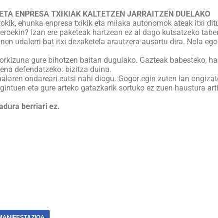
ETA ENPRESA TXIKIAK KALTETZEN JARRAITZEN DUELAKO
tokik, ehunka enpresa txikik eta milaka autonomok ateak itxi di
roekin? Izan ere paketeak hartzean ez al dago kutsatzeko tabe
en udalerri bat itxi dezaketela arautzera ausartu dira. Nola eg
torkizuna gure bihotzen baitan dugulako. Gazteak babesteko, h
uena defendatzeko: bizitza duina.
ualaren ondareari eutsi nahi diogu. Gogor egin zuten lan ongiza
intuen eta gure arteko gatazkarik sortuko ez zuen haustura artif
dura berriari ez.
MANIFESTAZIOA