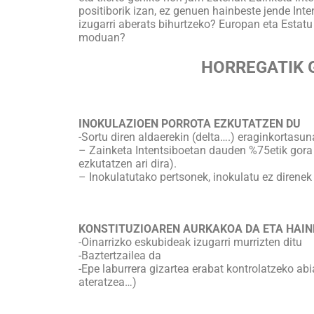
positiborik izan, ez genuen hainbeste jende Int
izugarri aberats bihurtzeko? Europan eta Estatu
moduan?
HORREGATIK 
INOKULAZIOEN PORROTA EZKUTATZEN DU
-Sortu diren aldaerekin (delta….) eraginkortasun
– Zainketa Intentsiboetan dauden %75etik gora i
ezkutatzen ari dira).
– Inokulatutako pertsonek, inokulatu ez direnek
KONSTITUZIOAREN AURKAKOA DA ETA HAIN
-Oinarrizko eskubideak izugarri murrizten ditu
-Baztertzailea da
-Epe laburrera gizartea erabat kontrolatzeko abi
ateratzea…)