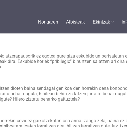
Nor garen
Albisteak
Ekintzak
In
 atzerapausorik ez egotea gure giza eskubide unibertsaletan eta
ak dira. Eskubide horiek “pribilegio” bihurtzen saiatzen ari dira
.
deitzen dioten baina sendagai genikoa den horrekin dena konpon
rraitu behar dugula, 6 hilean behin ziztatzen jarraitu behar dugul
igute? Hilero ziztatu beharko gaituztela?
horrekin covidez gaixotzekotan oso arina izango zela, baina ez d
entsiboetara joaten jorraitzen dira, hiltzen jarraitzen dute. Iaz, 