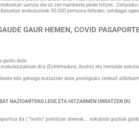
entsiboetan sartuta eta ez zen hainbeste jende hiltzen. Zertarak
 Batuetan inokulazioek 50.000 pertsona hiltzeko, sendagai agent
GAUDE GAUR HEMEN, COVID PASAPORT
a galdu dute.
nokulatutakoak dira (Extremadura, Austria eta herrialde askota
 beste edo gehiago kutsatzen dute, prestigioko zenbait aldizkari
BAT NAZIOARTEKO LEGE ETA HITZARMEN URRATZEN DU
apuntua da ( “txarto” portatzen direnak…. eskubide guztiak galdu