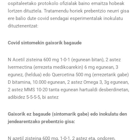
ospitaleetako protokolo ofizialak baino emaitza hobeak
lortzen dituztela. Tratamendu horiek prebentzio neurri gisa
ere balio dute covid sendagai esperimentalak inokulatu
dituztenentzat:
Covid sintomekin gaixorik bagaude
N Acetil zisteina 600 mg 1-0-1 (egunean bitan), 2 astez
Ivermectina (errezeta medikoarekin) 6 mg egunean, 3
egunez, (heldua) edo Quercetina 500 mg (errezetarik gabe)
D bitamina, 10.000 egunean, 2 astez Omega 3, 3g egunean,
2 astez MMS 10-20 tanta egunean hartualdi desberdinetan,
adibidez 5-5-5-5, bi astez
Gaixorik ez bagaude (sintomarik gabe) edo inokulatu den
jendearentzako prebentzio gisa:
N azetil zisteina 600 mg, 1-0-1, 2 astez eta, ondoren,