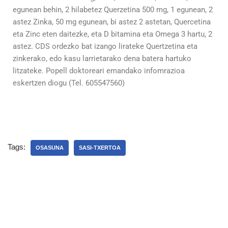
egunean behin, 2 hilabetez Querzetina 500 mg, 1 egunean, 2
astez Zinka, 50 mg egunean, bi astez 2 astetan, Quercetina
eta Zinc eten daitezke, eta D bitamina eta Omega 3 hartu, 2
astez. CDS ordezko bat izango lirateke Quertzetina eta
zinkerako, edo kasu larrietarako dena batera hartuko
litzateke. Popell doktoreari emandako infomrazioa
eskertzen diogu (Tel. 605547560)
Tags:
OSASUNA
SASI-TXERTOA