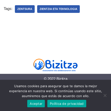
Tags:
ZENTSURA
ZIENTZIA ETA TEKNOLOGIA
© 2022 Bizitza
Usamos cookies para asegurar que te damos la mejor
Lege-informazioa
experiencia en nuestra web. Si continúas usando este sitio,
asumiremos que estás de acuerdo con ello.
Pribatutasun politika
Aceptar
Política de privacidad
Cookie politika