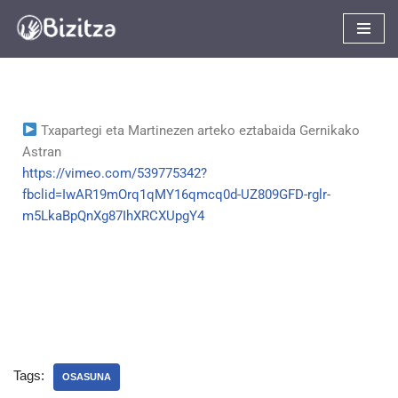
Skip
to
content
Txapartegi eta Martinezen arteko eztabaida Gernikako
Astran
https://vimeo.com/539775342?
fbclid=IwAR19mOrq1qMY16qmcq0d-UZ809GFD-rglr-
m5LkaBpQnXg87IhXRCXUpgY4
Tags:
OSASUNA