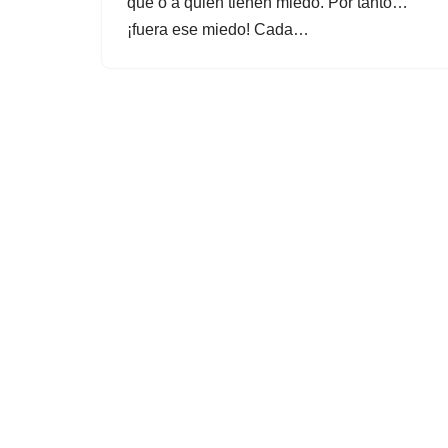
qué o a quién tienen miedo. Por tanto…
¡fuera ese miedo! Cada…