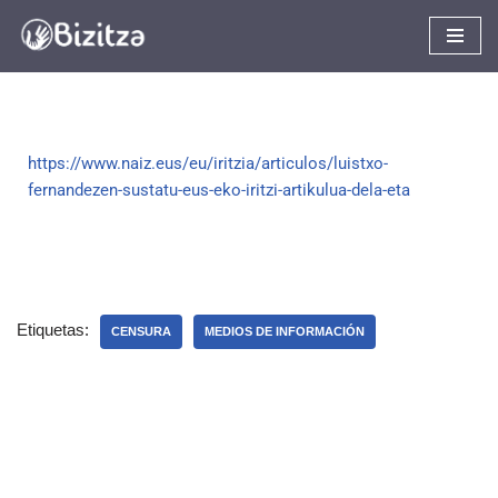
Saltar
al
contenido
https://www.naiz.eus/eu/iritzia/articulos/luistxo-
fernandezen-sustatu-eus-eko-iritzi-artikulua-dela-eta
Etiquetas:
CENSURA
MEDIOS DE INFORMACIÓN