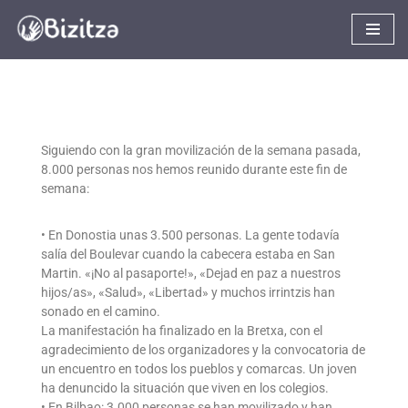
Saltar
al
contenido
Siguiendo con la gran movilización de la semana pasada,
8.000 personas nos hemos reunido durante este fin de
semana:
• En Donostia unas 3.500 personas. La gente todavía
salía del Boulevar cuando la cabecera estaba en San
Martin. «¡No al pasaporte!», «Dejad en paz a nuestros
hijos/as», «Salud», «Libertad» y muchos irrintzis han
sonado en el camino.
La manifestación ha finalizado en la Bretxa, con el
agradecimiento de los organizadores y la convocatoria de
un encuentro en todos los pueblos y comarcas. Un joven
ha denuncido la situación que viven en los colegios.
• En Bilbao: 3.000 personas se han movilizado y han