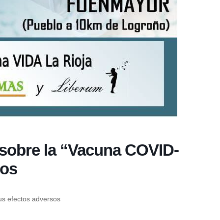
 sobre la “Vacuna COVID-
sos
us efectos adversos