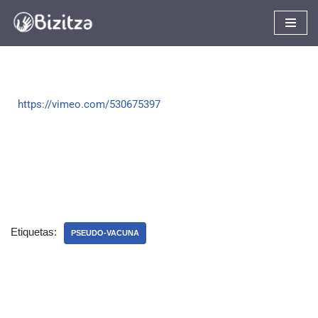
Saltar
al
contenido
https://vimeo.com/530675397
Etiquetas:
PSEUDO-VACUNA