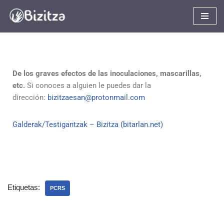
Saltar
al
contenido
De los graves efectos de las inoculaciones, mascarillas,
etc.
Si conoces a alguien le puedes dar la
dirección:
bizitzaesan@protonmail.com
Galderak/Testigantzak – Bizitza (bitarlan.net)
Etiquetas:
PCRS