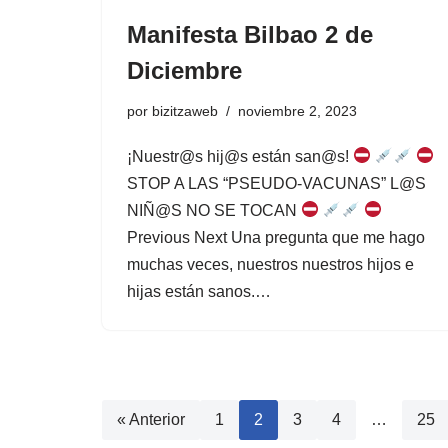
Manifesta Bilbao 2 de
Diciembre
por
bizitzaweb
noviembre 2, 2023
¡Nuestr@s hij@s están san@s!
STOP A LAS “PSEUDO-VACUNAS” L@S
NIÑ@S NO SE TOCAN
Previous Next Una pregunta que me hago
muchas veces, nuestros nuestros hijos e
hijas están sanos.…
« Anterior
1
2
3
4
…
25