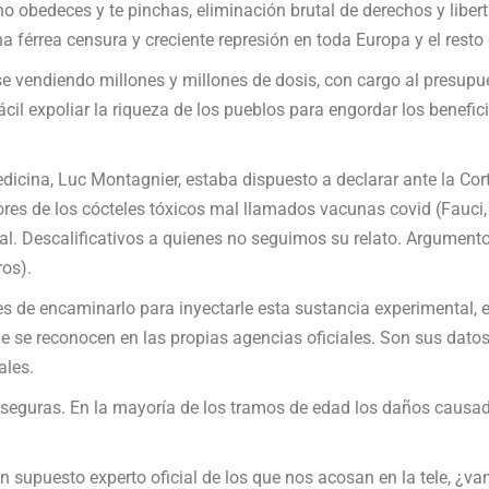
 no obedeces y te pinchas, eliminación brutal de derechos y lib
a férrea censura y creciente represión en toda Europa y el rest
vendiendo millones y millones de dosis, con cargo al presupue
cil expoliar la riqueza de los pueblos para engordar los benefic
edicina, Luc Montagnier, estaba dispuesto a declarar ante la Co
 de los cócteles tóxicos mal llamados vacunas covid (Fauci, Bill
al. Descalificativos a quienes no seguimos su relato. Argumento
ros).
es de encaminarlo para inyectarle esta sustancia experimental, 
 se reconocen en las propias agencias oficiales. Son sus datos, 
ales.
n seguras. En la mayoría de los tramos de edad los daños causa
n supuesto experto oficial de los que nos acosan en la tele, ¿va