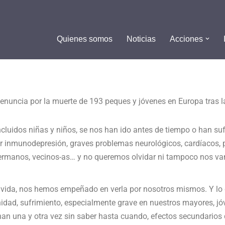
Quienes somos
Noticias
Acciones
enuncia por la muerte de 193 peques y jóvenes en Europa tras la
luidos niñas y niños, se nos han ido antes de tiempo o han suf
or inmunodepresión, graves problemas neurológicos, cardíacos, p
ermanos, vecinos-as… y no queremos olvidar ni tampoco nos van
a vida, nos hemos empeñado en verla por nosotros mismos. Y lo 
sanidad, sufrimiento, especialmente grave en nuestros mayores, 
 una y otra vez sin saber hasta cuando, efectos secundarios q