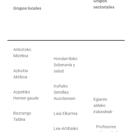
Grupos
sectoriales
Grupos locales
Anbotoko
Mizelioa
Hondarribiko
Soberanía y
Azkoitia
salud
Aktiboa
Iruñako
Azpeitiko
Semillas
Hemen gaude
Auzolanean
Egiaren
aldeko
irakasleak-
Baztango
Laia Elkartea
Taldea
Profesores
Lea-Artibaiko