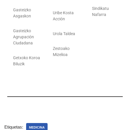
Sindikatu
Gasteizko
Uribe Kosta
Nafarra
Asgaskon
Acción
Gasteizko
Urola Taldea
Agrupación
Ciudadana
Zestoako
Mizelioa
Getxoko Koroa
Biluzik
Etiquetas:
MEDICINA