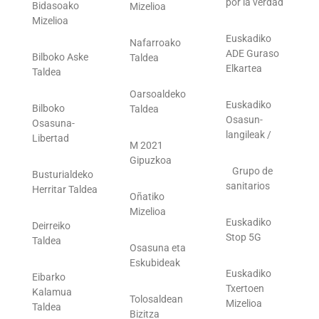
por la verdad
Bidasoako
Mizelioa
Mizelioa
Euskadiko
Nafarroako
ADE Guraso
Bilboko Aske
Taldea
Elkartea
Taldea
Oarsoaldeko
Euskadiko
Bilboko
Taldea
Osasun-
Osasuna-
langileak /
Libertad
M 2021
Gipuzkoa
Grupo de
Busturialdeko
sanitarios
Herritar Taldea
Oñatiko
Mizelioa
Euskadiko
Deirreiko
Stop 5G
Taldea
Osasuna eta
Eskubideak
Euskadiko
Eibarko
Txertoen
Kalamua
Tolosaldean
Mizelioa
Taldea
Bizitza